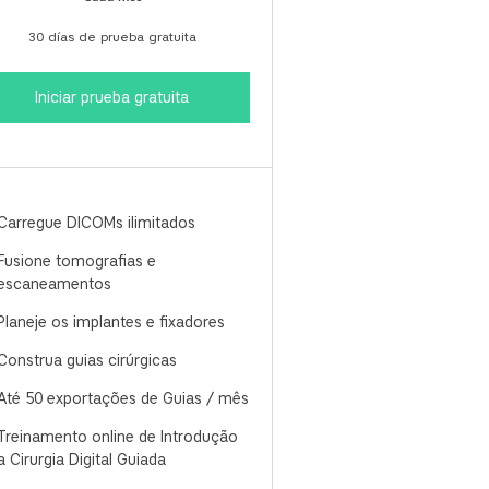
30 días de prueba gratuita
Iniciar prueba gratuita
Carregue DICOMs ilimitados
Fusione tomografias e
escaneamentos
Planeje os implantes e fixadores
Construa guias cirúrgicas
Até 50 exportações de Guias / mês
Treinamento online de Introdução
a Cirurgia Digital Guiada