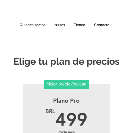
Quienes somos
cursos
Tienda
Contacto
Elige tu plan de precios
Mejor precio/calidad
Plano Pro
299BRL
499B
BRL
499
Cada mes